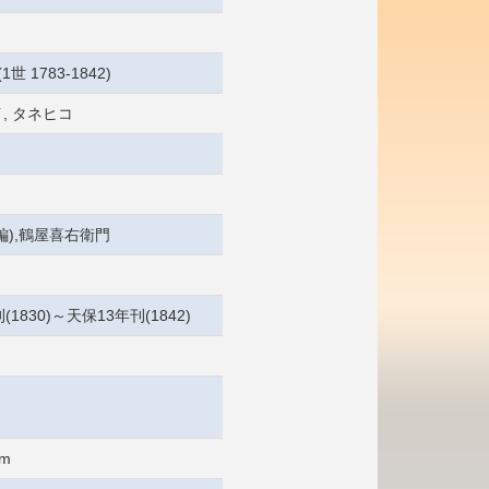
1世 1783-1842)
, タネヒコ
編),鶴屋喜右衛門
(1830)～天保13年刊(1842)
cm