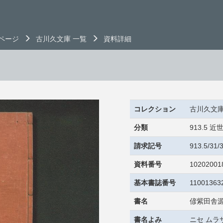
ページ
古川久文庫 一覧
資料詳細
コレクション
古川久文
分類
913.5
請求記号
913.5/31
資料番号
10202001
基本書誌番号
11001363
書名
偐紫田舎
書名よみ
ニセ ムラ