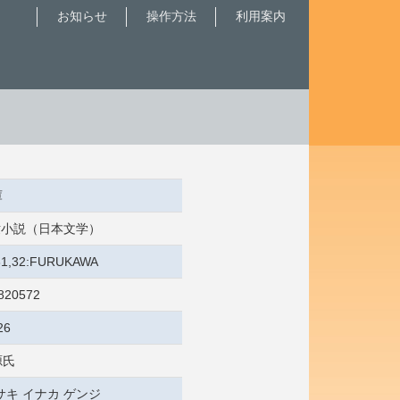
お知らせ
操作方法
利用案内
庫
 近世小説（日本文学）
/31,32:FURUKAWA
820572
26
源氏
サキ イナカ ゲンジ