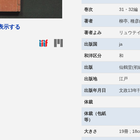
巻次
31・32編
著者
柳亭, 種彦(
表示する
著者よみ
リュウテイ
出版国
ja
和洋区分
和
出版
仙鶴堂(初
出版地
江戸
出版年月日
文政13年刊
体裁
体裁（包紙
等）
大きさ
19冊 ; 18