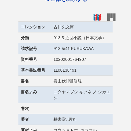
コレクション
古川久文庫
分類
913.5 近世小説（日本文学）
請求記号
913.5/41:FURUKAWA
資料番号
10202001764907
基本書誌番号
1100138491
書名
賽山伏[ ]狐修怨
書名よみ
ニタヤマブシ キツネ ノ シカエ
シ
巻次
著者
耕書堂, 唐丸
著者よみ
コウショドウ, カラマル