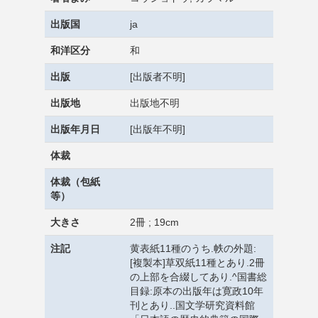
出版国
ja
和洋区分
和
出版
[出版者不明]
出版地
出版地不明
出版年月日
[出版年不明]
体裁
体裁（包紙
等）
大きさ
2冊 ; 19cm
注記
黄表紙11種のうち.帙の外題:
[複製本]草双紙11種とあり.2冊
の上部を合綴してあり.^国書総
目録:原本の出版年は寛政10年
刊とあり..国文学研究資料館