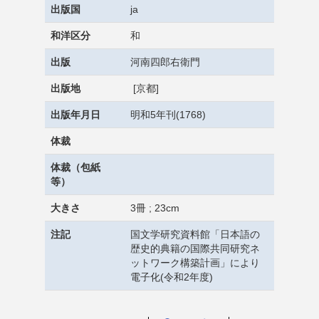
出版国
ja
和洋区分
和
出版
河南四郎右衛門
出版地
[京都]
出版年月日
明和5年刊(1768)
体裁
体裁（包紙
等）
大きさ
3冊 ; 23cm
注記
国文学研究資料館「日本語の
歴史的典籍の国際共同研究ネ
ットワーク構築計画」により
電子化(令和2年度)