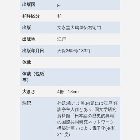
出版国
ja
和洋区分
和
出版
文永堂大嶋屋伝右衛門
出版地
江戸
出版年月日
天保3年刊(1832)
体裁
体裁（包紙
等）
大きさ
4冊 ; 18cm
注記
外題:梅こよ美.内題には江戸 狂
訓亭主人作とあり..国文学研究
資料館「日本語の歴史的典籍
の国際共同研究ネットワーク
構築計画」により電子化(令和
2年度)