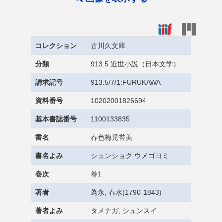
コレクション
古川久文庫
分類
913.5 近世小説（日本文学）
請求記号
913.5/7/1:FURUKAWA
資料番号
10202001826694
基本書誌番号
1100133835
書名
春色梅児誉美
書名よみ
シュンショク ウメゴヨミ
巻次
巻1
著者
為永, 春水(1790-1843)
著者よみ
タメナガ, シュンスイ