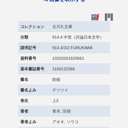
コレクション
古川久文庫
分類
914.4 中世（評論日本文学）
請求記号
914.4/3/2:FURUKAWA
資料番号
10202001820661
基本書誌番号
1100132366
書名
鉄槌
書名よみ
テツツイ
巻次
上2
著者
青木, 宗胡
著者よみ
アオキ, ソウコ