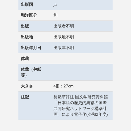
出版国
ja
和洋区分
和
出版
出版者不明
出版地
出版地不明
出版年月日
出版年不明
体裁
体裁（包紙
等）
大きさ
4冊 ; 27cm
注記
徒然草評注.国文学研究資料館
「日本語の歴史的典籍の国際
共同研究ネットワーク構築計
画」により電子化(令和2年度)