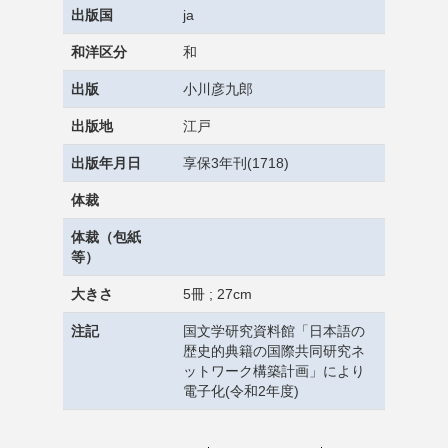
出版国
ja
和洋区分
和
出版
小川彦九郎
出版地
江戸
出版年月日
享保3年刊(1718)
体裁
体裁（包紙
等）
大きさ
5冊 ; 27cm
注記
国文学研究資料館「日本語の
歴史的典籍の国際共同研究ネ
ットワーク構築計画」により
電子化(令和2年度)