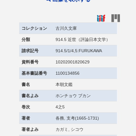
コレクション
古川久文庫
分類
914.5 近世（評論日本文学）
請求記号
914.5/1/4,5:FURUKAWA
資料番号
10202001820629
基本書誌番号
1100134856
書名
本朝文鑑
書名よみ
ホンチョウ ブカン
巻次
4之5
著者
各務, 支考(1665-1731)
著者よみ
カガミ, シコウ