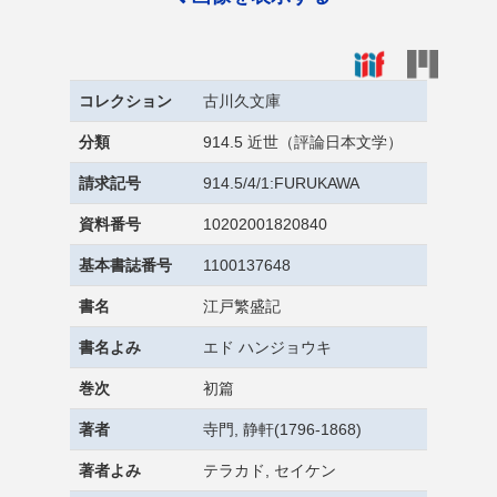
コレクション
古川久文庫
分類
914.5 近世（評論日本文学）
請求記号
914.5/4/1:FURUKAWA
資料番号
10202001820840
基本書誌番号
1100137648
書名
江戸繁盛記
書名よみ
エド ハンジョウキ
巻次
初篇
著者
寺門, 静軒(1796-1868)
著者よみ
テラカド, セイケン