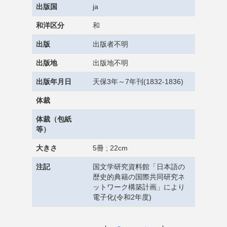
出版国
ja
和洋区分
和
出版
出版者不明
出版地
出版地不明
出版年月日
天保3年～7年刊(1832-1836)
体裁
体裁（包紙
等）
大きさ
5冊 ; 22cm
注記
国文学研究資料館「日本語の
歴史的典籍の国際共同研究ネ
ットワーク構築計画」により
電子化(令和2年度)