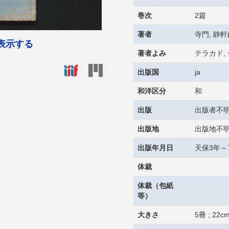
巻次
2篇
著者
寺門, 静軒(
表示する
著者よみ
テラカド,
出版国
ja
和洋区分
和
出版
出版者不
出版地
出版地不
出版年月日
天保3年～7年
体裁
体裁（包紙
等）
大きさ
5冊 ; 22c