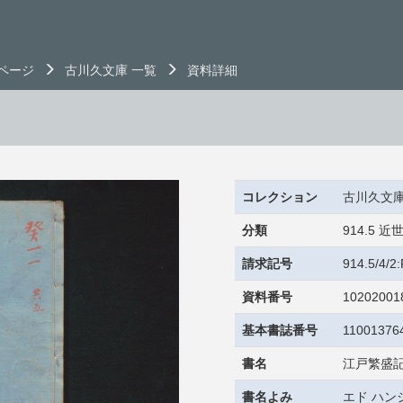
ページ
古川久文庫 一覧
資料詳細
コレクション
古川久文
分類
914.5
請求記号
914.5/4/
資料番号
10202001
基本書誌番号
11001376
書名
江戸繁盛
書名よみ
エド ハン