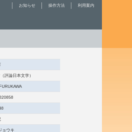
お知らせ
操作方法
利用案内
庫
 近世（評論日本文学）
2:FURUKAWA
820858
48
記
ジョウキ