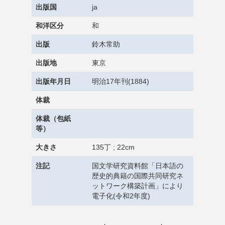
出版国
ja
和洋区分
和
出版
鈴木常助
出版地
東京
出版年月日
明治17年刊(1884)
体裁
体裁（包紙
等）
大きさ
135丁 ; 22cm
注記
国文学研究資料館「日本語の
歴史的典籍の国際共同研究ネ
ットワーク構築計画」により
電子化(令和2年度)