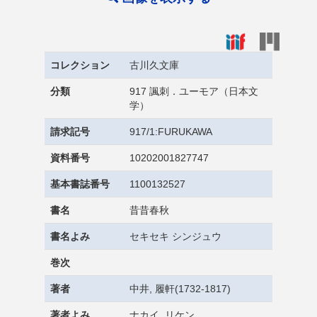
コレクション
古川久文庫
分類
917 諷刺．ユーモア（日本文
学）
請求記号
917/1:FURUKAWA
資料番号
10202001827747
基本書誌番号
1100132527
書名
昔昔春秋
書名よみ
セキセキ シンジュウ
巻次
著者
中井, 履軒(1732-1817)
著者よみ
ナカイ, リケン