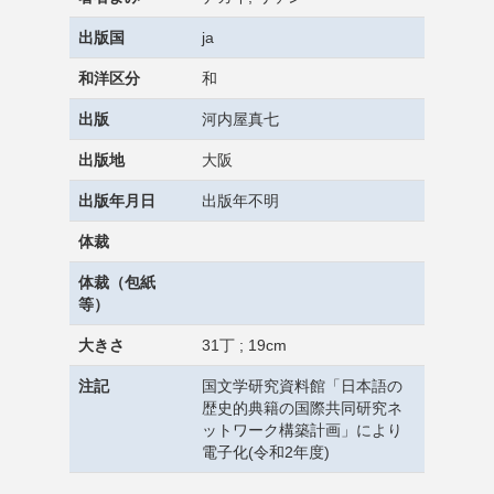
出版国
ja
和洋区分
和
出版
河内屋真七
出版地
大阪
出版年月日
出版年不明
体裁
体裁（包紙
等）
大きさ
31丁 ; 19cm
注記
国文学研究資料館「日本語の
歴史的典籍の国際共同研究ネ
ットワーク構築計画」により
電子化(令和2年度)