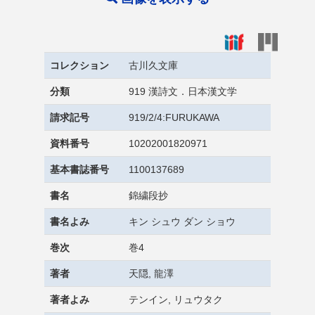
コレクション
古川久文庫
分類
919 漢詩文．日本漢文学
請求記号
919/2/4:FURUKAWA
資料番号
10202001820971
基本書誌番号
1100137689
書名
錦繍段抄
書名よみ
キン シュウ ダン ショウ
巻次
巻4
著者
天隠, 龍澤
著者よみ
テンイン, リュウタク