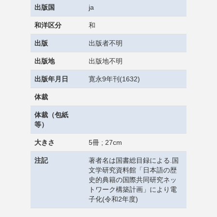
出版国
ja
和洋区分
和
出版
出版者不明
出版地
出版地不明
出版年月日
寛永9年刊(1632)
体裁
体裁（包紙
等）
大きさ
5冊 ; 27cm
注記
著者名は国書総目録による.国
文学研究資料館「日本語の歴
史的典籍の国際共同研究ネッ
トワーク構築計画」により電
子化(令和2年度)