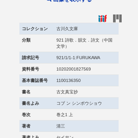
コレクション
古川久文庫
分類
921 詩歌．韻文．詩文（中国
文学）
請求記号
921/1/1-1:FURUKAWA
資料番号
10202001827569
基本書誌番号
1100136350
書名
古文真宝抄
書名よみ
コブ ン シンポウショウ
巻次
巻之1 上
著者
清三
著者よみ
セイサン