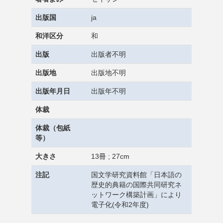
出版国
ja
和洋区分
和
出版
出版者不明
出版地
出版地不明
出版年月日
出版年不明
体裁
体裁（包紙
等）
大きさ
13冊 ; 27cm
注記
国文学研究資料館「日本語の
歴史的典籍の国際共同研究ネ
ットワーク構築計画」により
電子化(令和2年度)