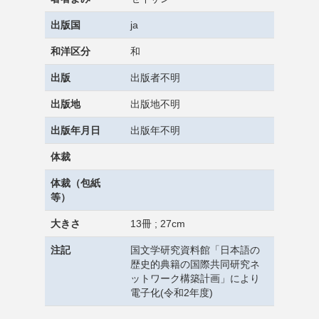
出版国
ja
和洋区分
和
出版
出版者不明
出版地
出版地不明
出版年月日
出版年不明
体裁
体裁（包紙
等）
大きさ
13冊 ; 27cm
注記
国文学研究資料館「日本語の
歴史的典籍の国際共同研究ネ
ットワーク構築計画」により
電子化(令和2年度)