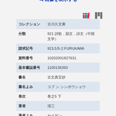
コレクション
古川久文庫
分類
921 詩歌．韻文．詩文（中国
文学）
請求記号
921/1/5-2:FURUKAWA
資料番号
10202001827631
基本書誌番号
1100136350
書名
古文真宝抄
書名よみ
コブ ン シンポウショウ
巻次
巻之5 下
著者
清三
著者よみ
セイサン