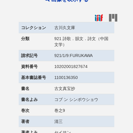
コレクション
古川久文庫
分類
921 詩歌．韻文．詩文（中国
文学）
請求記号
921/1/9:FURUKAWA
資料番号
10202001827674
基本書誌番号
1100136350
書名
古文真宝抄
書名よみ
コブ ン シンポウショウ
巻次
巻之9
著者
清三
著者よみ
セイサン