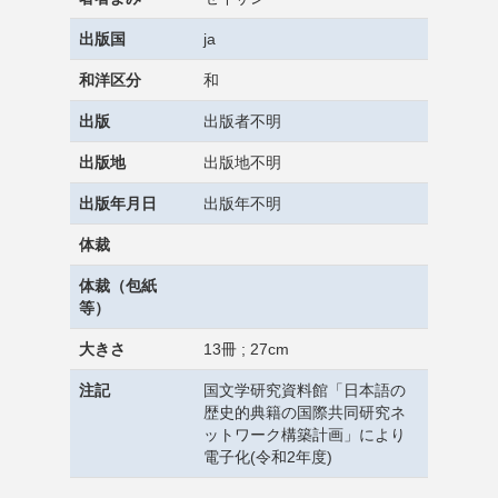
出版国
ja
和洋区分
和
出版
出版者不明
出版地
出版地不明
出版年月日
出版年不明
体裁
体裁（包紙
等）
大きさ
13冊 ; 27cm
注記
国文学研究資料館「日本語の
歴史的典籍の国際共同研究ネ
ットワーク構築計画」により
電子化(令和2年度)