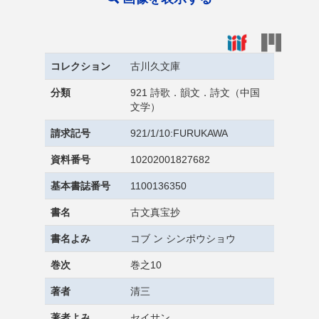
コレクション
古川久文庫
分類
921 詩歌．韻文．詩文（中国
文学）
請求記号
921/1/10:FURUKAWA
資料番号
10202001827682
基本書誌番号
1100136350
書名
古文真宝抄
書名よみ
コブ ン シンポウショウ
巻次
巻之10
著者
清三
著者よみ
セイサン