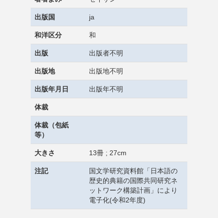
出版国
ja
和洋区分
和
出版
出版者不明
出版地
出版地不明
出版年月日
出版年不明
体裁
体裁（包紙
等）
大きさ
13冊 ; 27cm
注記
国文学研究資料館「日本語の
歴史的典籍の国際共同研究ネ
ットワーク構築計画」により
電子化(令和2年度)